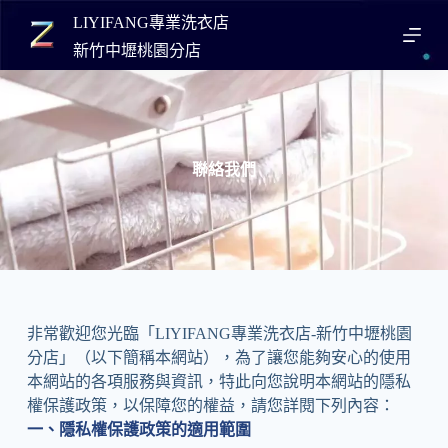
LIYIFANG專業洗衣店
跳
至
新竹中壢桃園分店
主
要
內
容
聯絡我們
非常歡迎您光臨「LIYIFANG專業洗衣店-新竹中壢桃園
分店」（以下簡稱本網站），為了讓您能夠安心的使用
本網站的各項服務與資訊，特此向您說明本網站的隱私
權保護政策，以保障您的權益，請您詳閱下列內容：
一、隱私權保護政策的適用範圍