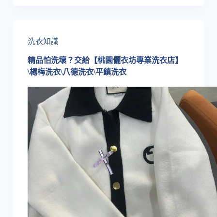
洗衣知識
精品怕洗壞？交給【桃園儷衣坊專業洗衣店】
\楊梅洗衣\八德洗衣\平鎮洗衣