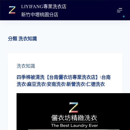
LIYIFANG專業洗衣店
跳
至
新竹中壢桃園分店
主
要
內
分類
洗衣知識
容
洗衣知識
四季棉被清洗【台南儷衣坊專業洗衣店】\台南
洗衣\麻豆洗衣\安南洗衣\新營洗衣\仁德洗衣