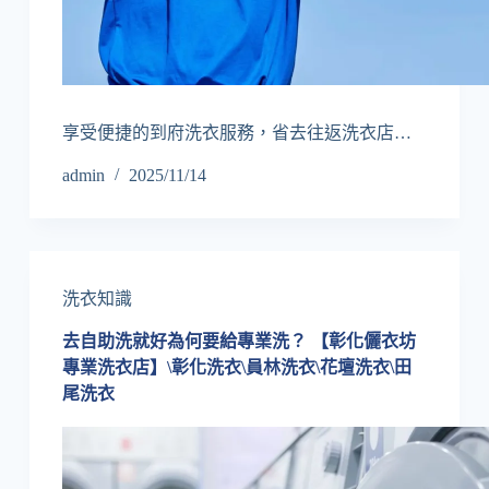
享受便捷的到府洗衣服務，省去往返洗衣店…
admin
2025/11/14
洗衣知識
去自助洗就好為何要給專業洗？ 【彰化儷衣坊
專業洗衣店】\彰化洗衣\員林洗衣\花壇洗衣\田
尾洗衣