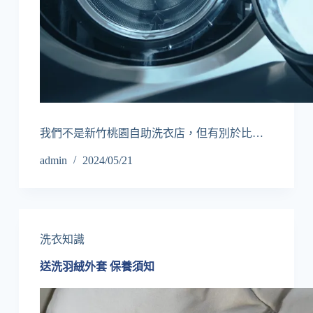
我們不是新竹桃園自助洗衣店，但有別於比…
admin
2024/05/21
洗衣知識
送洗羽絨外套 保養須知